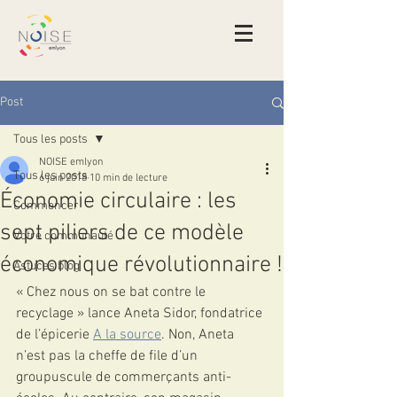
Post
Tous les posts
NOISE emlyon
Tous les posts
6 juin 2018
10 min de lecture
Économie circulaire : les
Commencer
sept piliers de ce modèle
Votre communauté
économique révolutionnaire !
Astuces blog
« Chez nous on se bat contre le 
recyclage » lance Aneta Sidor, fondatrice 
de l’épicerie 
A la source
. Non, Aneta 
n’est pas la cheffe de file d’un 
groupuscule de commerçants anti-