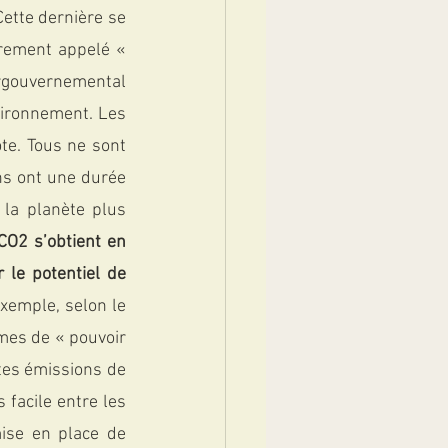
Cette dernière se 
rement appelé « 
ergouvernemental 
vironnement. Les 
e. Tous ne sont 
ns ont une durée 
la planète plus 
CO2 s’obtient en 
 le potentiel de 
xemple, selon le 
mes de « pouvoir 
tes émissions de 
facile entre les 
ise en place de 