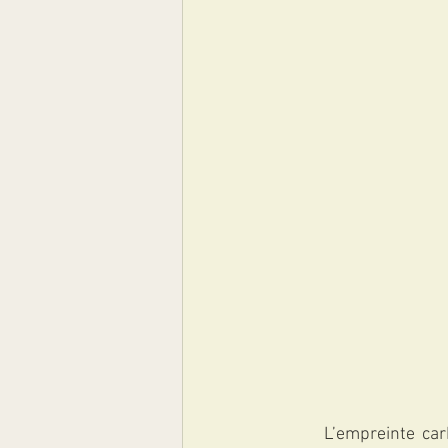
	L’empreinte carbone représente la quantité de gaz à effet de serre (GES) émise par une 