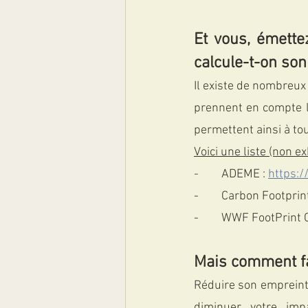
Et vous, émett
calcule-t-on so
Il existe de nombreux
prennent en compte la
permettent ainsi à to
Voici une liste (non e
-  	
ADEME :
https:/
-  	Carbon Footprint
-  	WWF FootPrint 
Mais comment fa
Réduire son empreinte
diminuer votre imp