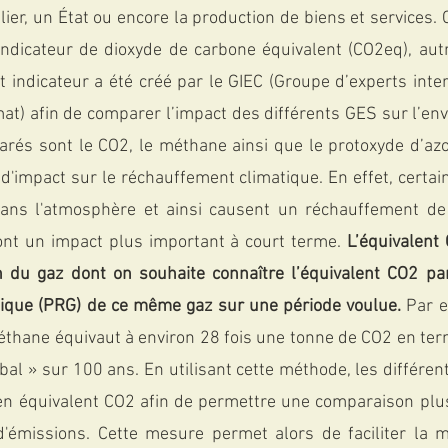
lier, un État ou encore la production de biens et services. 
’indicateur de dioxyde de carbone équivalent (CO2eq), aut
t indicateur a été créé par le GIEC (Groupe d’experts int
imat) afin de comparer l’impact des différents GES sur l’en
rés sont le CO2, le méthane ainsi que le protoxyde d’azot
'impact sur le réchauffement climatique. En effet, certai
ans l'atmosphère et ainsi causent un réchauffement de 
ont un impact plus important à court terme. 
L’équivalent 
n du gaz dont on souhaite connaître l’équivalent CO2 par
ique (PRG) de ce même gaz sur une période voulue. 
Par e
thane équivaut à environ 28 fois une tonne de CO2 en ter
al » sur 100 ans. En utilisant cette méthode, les différen
n équivalent CO2 afin de permettre une comparaison plus 
d'émissions. Cette mesure permet alors de faciliter la m