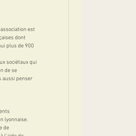
association est 
çaises dont 
hui plus de 900 
ux sociétaux qui 
n de se 
s aussi penser 
ents 
on lyonnaise.
e de 