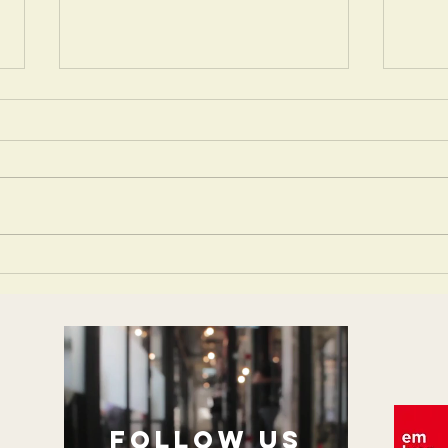
L'art et la culture engagés
Alime
arrêt
?
follow US