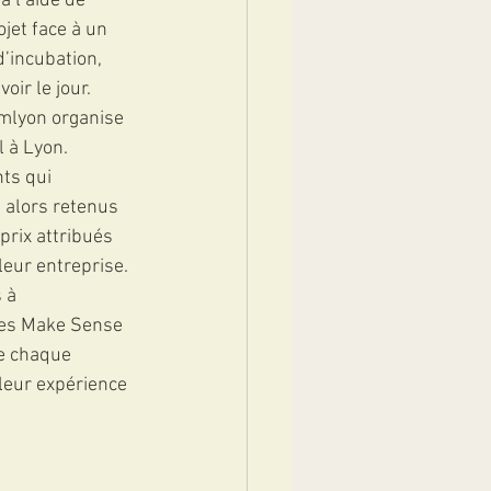
 l’aide de 
et face à un 
’incubation, 
oir le jour.
mlyon organise 
 à Lyon. 
ts qui 
 alors retenus 
prix attribués 
leur entreprise. 
 à 
 les Make Sense 
e chaque 
leur expérience 