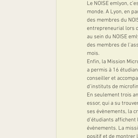
Le NOISE emlyon, c’es
monde. A Lyon, en part
des membres du NOIS
entrepreneurial lors 
au sein du NOISE emly
des membres de l’asso
mois. 
Enfin, la Mission Micro
a permis à 16 étudian
conseiller et accompa
d’instituts de microf
En seulement trois an
essor, qui a su trouve
ses évènements, la cr
d’étudiants affichent 
évènements. La missio
positif et de montrer 