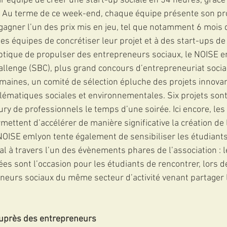
r équipe de créer une start-up sociale en 54 heures, grâce à
 Au terme de ce week-end, chaque équipe présente son proj
 gagner l’un des prix mis en jeu, tel que notamment 6 mois d
es équipes de concrétiser leur projet et à des start-ups de v
ptique de propulser des entrepreneurs sociaux, le NOISE e
allenge (SBC), plus grand concours d’entrepreneuriat social
aines, un comité de sélection épluche des projets innovan
ématiques sociales et environnementales. Six projets sont
ury de professionnels le temps d’une soirée. Ici encore, les 
ettent d’accélérer de manière significative la création de 
 NOISE emlyon tente également de sensibiliser les étudiants
ial à travers l’un des évènements phares de l’association :
es sont l’occasion pour les étudiants de rencontrer, lors d
reneurs sociaux du même secteur d’activité venant partager 
 
auprès des entrepreneurs