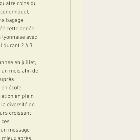
quatre coins du 
 Economique), 
ns bagage 
réé cette année 
 lyonnaise avec 
l durant 2 à 3 
nnée en juillet, 
 un mois afin de 
auprès 
 en école.
ation en plein 
la diversité de 
urs croissant 
 ces 
r un message 
t mieux après. 