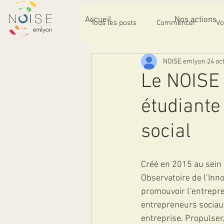
Accueil
Nos actions
Tous les posts
Commencer
Vo
NOISE emlyon
24 oc
Le NOISE 
étudiante
social
Créé en 2015 au sein
Observatoire de l’Inn
promouvoir l’entrepr
entrepreneurs sociaux
entreprise. Propulser,