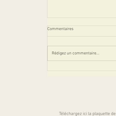
Commentaires
Rédigez un commentaire...
Labels environnementaux :
comment les décrypter pour
consommer de façon
responsable ?
Téléchargez ici la plaquette de