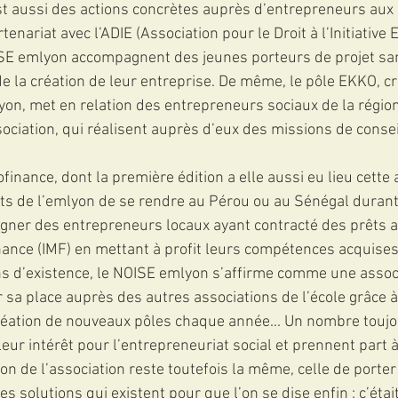
t aussi des actions concrètes auprès d’entrepreneurs aux 
enariat avec l’ADIE (Association pour le Droit à l’Initiative
E emlyon accompagnent des jeunes porteurs de projet sa
de la création de leur entreprise. De même, le pôle EKKO, c
on, met en relation des entrepreneurs sociaux de la région
ciation, qui réalisent auprès d’eux des missions de consei
finance, dont la première édition a elle aussi eu lieu cette a
ts de l’emlyon de se rendre au Pérou ou au Sénégal durant
gner des entrepreneurs locaux ayant contracté des prêts 
inance (IMF) en mettant à profit leurs compétences acquises
s d’existence, le NOISE emlyon s’affirme comme une associ
r sa place auprès des autres associations de l’école grâce à 
éation de nouveaux pôles chaque année... Un nombre toujo
leur intérêt pour l’entrepreneuriat social et prennent part à
n de l’association reste toutefois la même, celle de porte
les solutions qui existent pour que l’on se dise enfin : c’étai